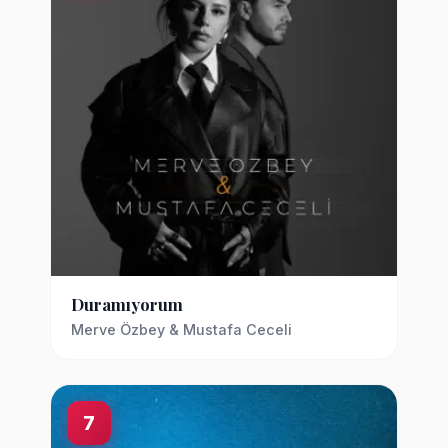
Duramıyorum
Merve Özbey & Mustafa Ceceli
7