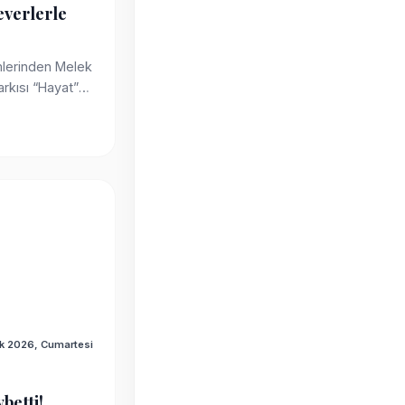
everlerle
mlerinden Melek
arkısı “Hayat”
k 2026, Cumartesi
betti!