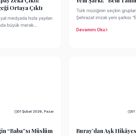
pay Zeka Çıktı!
Yeni Şarkı: “Beni Tanı
eği Ortaya Çıktı
Türk müziğinin seçkin grupla
Şehrazat imzalı yeni şarkısı “
al medyada hızla yayılan
melankoliy...
nda büyük merak
Devamını Oku
e” adlı ...
01 Şubat 2026, Pazar
01
ğin “Baba”sı Müslüm
Buray’dan Aşk Hikâye