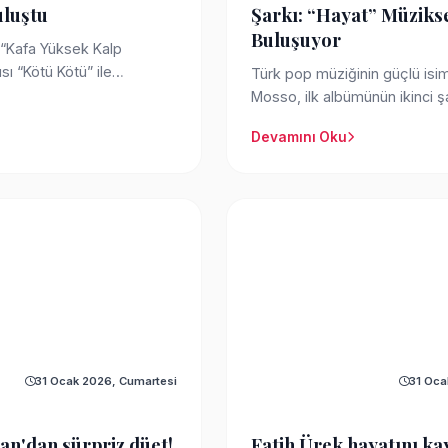
uluştu
Şarkı: “Hayat” Müziks
Buluşuyor
*“Kafa Yüksek Kalp
kısı “Kötü Kötü” ile
Türk pop müziğinin güçlü isi
şıs...
Mosso, ilk albümünün ikinci ş
ile dinleyic...
Devamını Oku
31 Ocak 2026, Cumartesi
31 Oca
an'dan sürpriz düet!
Fatih Ürek hayatını kay