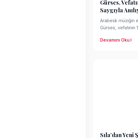
Gürses, Vefatı
Saygıyla Anılı
Arabesk müziğin 
Gürses, vefatının 12.
ve bıraktığı de...
Devamını Oku
Sıla’dan Yeni 