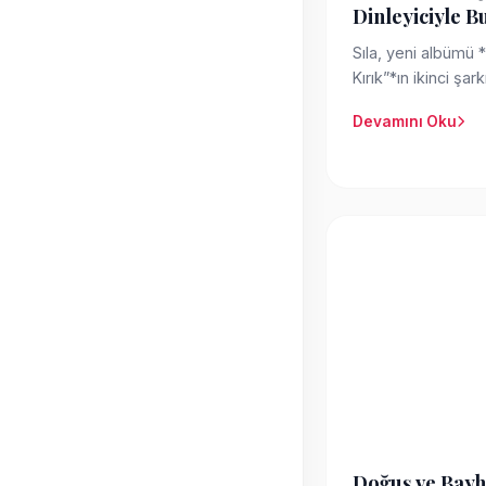
Dinleyiciyle B
Sıla, yeni albümü 
Kırık”*ın ikinci şar
müzikseverlerin kar
Devamını Oku
Doğuş ve Bayh