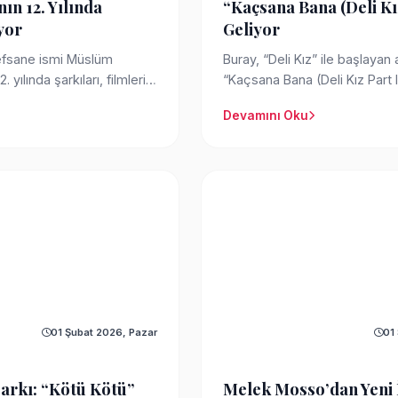
nın 12. Yılında
“Kaçsana Bana (Deli Kız
yor
Geliyor
efsane ismi Müslüm
Buray, “Deli Kız” ile başlayan
 yılında şarkıları, filmleri
“Kaçsana Bana (Deli Kız Part II
sürdürüyor. Sony...
Devamını Oku
01 Şubat 2026, Pazar
01
Şarkı: “Kötü Kötü”
Melek Mosso’dan Yeni İ