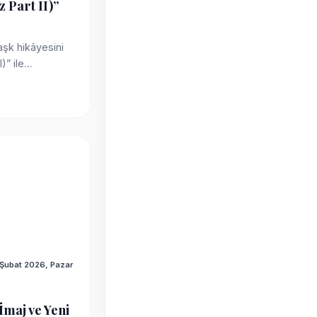
 Part II)”
Nikbinler ve eserin yaratım
sürecine dair tüm detaylar ...
 aşk hikâyesini
)” ile
 Şubat 2026, Pazar
maj ve Yeni