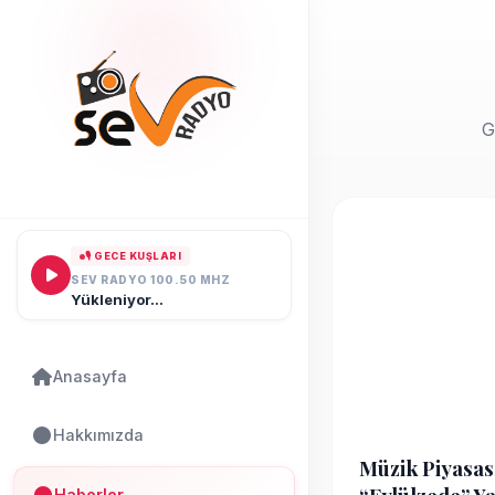
G
🎙 GECE KUŞLARI
SEV RADYO 100.50 MHZ
Yükleniyor...
Anasayfa
Hakkımızda
Müzik Piyasas
Haberler