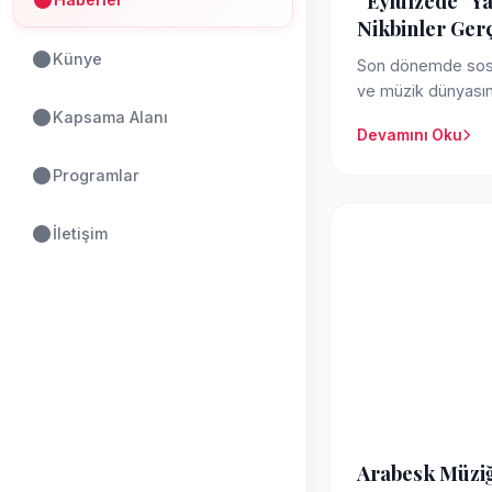
“Eylülzede” Ya
Nikbinler Gerç
Künye
Son dönemde sosy
ve müzik dünyası
uyandıran “Eylülzed
Kapsama Alanı
Devamını Oku
Programlar
İletişim
Arabesk Müzi