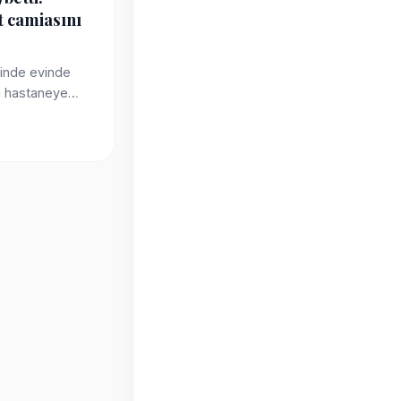
t camiasını
hinde evinde
sı hastaneye