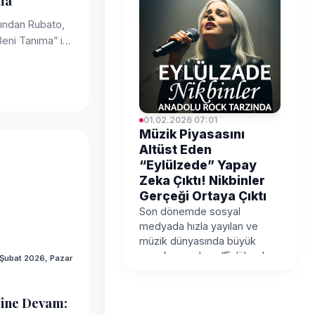
ma”
rından Rubato,
Beni Tanıma” ile
01.02.2026 06:53
01.02.2026 07:01
Rubato’dan
Müzik Piyasasını
Sonbahara Dokunan
Altüst Eden
Yeni Şarkı: “Beni
“Eylülzede” Yapay
Tanıma”
Zeka Çıktı! Nikbinler
Gerçeği Ortaya Çıktı
Türk müziğinin seçkin
gruplarından Rubato,
Son dönemde sosyal
Şehrazat imzalı yeni şarkısı
medyada hızla yayılan ve
“Beni Tanıma” ile melankoliyi
müzik dünyasında büyük
ve müzikal ustalığı bir araya
merak uyandıran “Eylülzede”
 Şubat 2026, Pazar
getirerek dinleyicilerini derin
adlı şarkının yapay zeka
bir duygusal yolculuğa davet
destekli bir proje olduğu
ediyor.
ortaya çıktı. Şarkının
sine Devam:
arkasındaki kolektif yapı