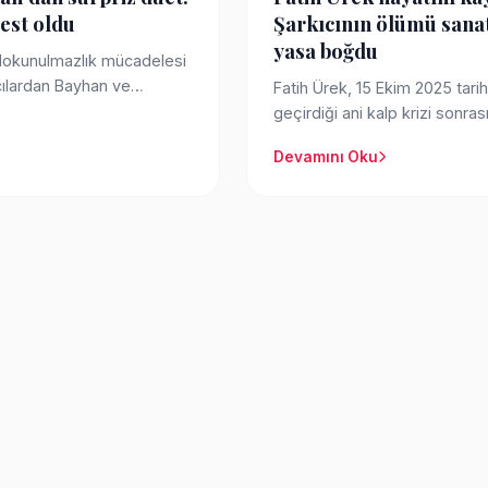
est oldu
Şarkıcının ölümü sana
yasa boğdu
 dokunulmazlık mücadelesi
cılardan Bayhan ve
Fatih Ürek, 15 Ekim 2025 tari
 sü...
geçirdiği ani kalp krizi sonra
kaldırılmıştı. ...
Devamını Oku